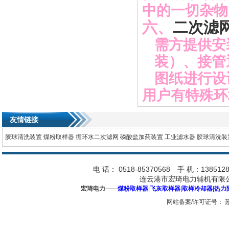
中的一切杂物
六、
二次滤
需方提供安
装）、接管
图纸进行设
用户有特殊环
友情链接
胶球清洗装置
煤粉取样器
循环水二次滤网
磷酸盐加药装置
工业滤水器
胶球清洗装
电 话： 0518-85370568 手 机：1385128
连云港市宏琦电力辅机有限公
宏琦电力
——
煤粉取样器
|
飞灰取样器
|
取样冷却器
|
热力
网站备案/许可证号：
苏