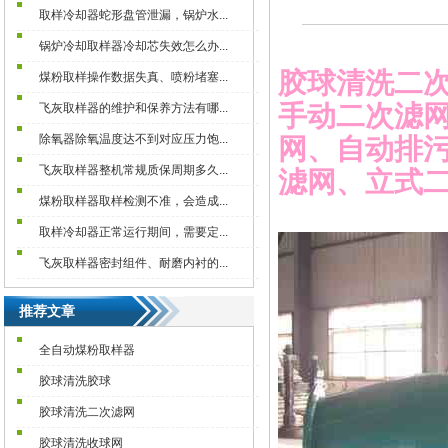
取样冷却器蛇形盘管泄漏，锅炉水...
锅炉冷却取样器冷却芯失效怎么办...
胶球清洗
二
煤粉取样操作数据失真、喷粉堵塞...
手动二次滤
飞灰取样器的维护和保养方法有哪...
除氧器除氧温度达不到对应压力饱...
网、自动排
飞灰取样器整机常规质保周期多久...
滤网、立式
煤粉取样器取样检测不准，会造成...
取样冷却器正常运行期间，需要定...
飞灰取样器密封组件、耐磨内衬的...
推荐文章
全自动煤粉取样器
胶球清洗胶球
胶球清洗二次滤网
胶球清洗收球网