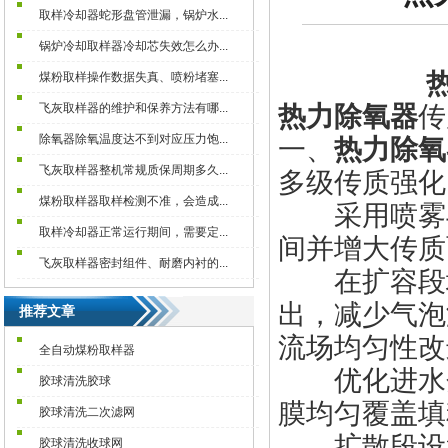
取样冷却器蛇形盘管泄漏，锅炉水...
锅炉冷却取样器冷却芯失效怎么办...
煤粉取样操作数据失真、喷粉堵塞...
热力除氧器
传
飞灰取样器的维护和保养方法有哪...
除氧器除氧温度达不到对应压力饱...
一、
热力除氧
飞灰取样器整机常规质保周期多久...
多级传质强化
煤粉取样器取样检测不准，会造成...
采用喷雾与
取样冷却器正常运行期间，需要定...
间并增大传质
飞灰取样器密封组件、耐磨内衬的...
在扩容段增
出，减少气泡
推荐文章
流场均匀性改
全自动煤粉取样器
优化进水分
胶球清洗胶球
膜均匀覆盖填
胶球清洗二次滤网
扩散段设置
胶球清洗收球网