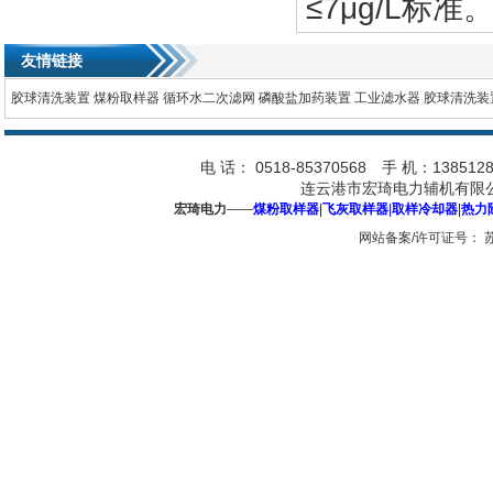
≤7μg/L标准
友情链接
胶球清洗装置
煤粉取样器
循环水二次滤网
磷酸盐加药装置
工业滤水器
胶球清洗装
电 话： 0518-85370568 手 机：1385128
连云港市宏琦电力辅机有限公
宏琦电力
——
煤粉取样器
|
飞灰取样器
|
取样冷却器
|
热力
网站备案/许可证号：
苏